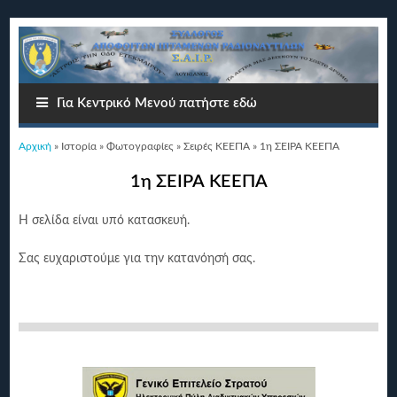
Για Κεντρικό Μενού πατήστε εδώ
Είστε εδώ
Αρχική
»
Ιστορία
»
Φωτογραφίες
»
Σειρές ΚΕΕΠΑ
» 1η ΣΕΙΡΑ ΚΕΕΠΑ
1η ΣΕΙΡΑ ΚΕΕΠΑ
Η σελίδα είναι υπό κατασκευή.
Σας ευχαριστούμε για την κατανόησή σας.