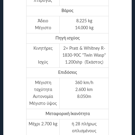
πτέρυγας
Βάρος
Άδειο
8.225 kg
Μέγιστο
14.000 kg
Πηγή ισχύος
Κινητήρες
2× Pratt & Whitney R-
1830-90C "Twin Wasp"
Ισχύς
1.200shp (Έκάστος)
Επιδόσεις
Μέγιστη
360 km/h
ταχύτητα
2.600 km
Αυτονομία
8.050m
Μέγιστο ύψος
Μεταφορική Ικανότητα
Μέχρι 2.700 kg
ή 28 πλήρως
οπλισμένους