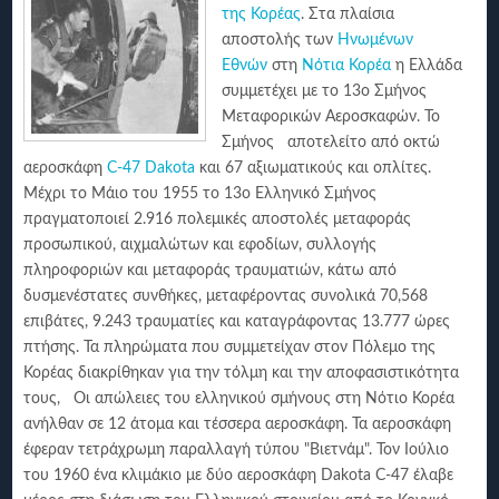
της Κορέας
. Στα πλαίσια
αποστολής των
Ηνωμένων
Εθνών
στη
Νότια Κορέα
η Ελλάδα
συμμετέχει με το 13ο Σμήνος
Μεταφορικών Αεροσκαφών. Το
Σμήνος αποτελείτο από οκτώ
αεροσκάφη
C-47 Dakota
και 67 αξιωματικούς και οπλίτες.
Μέχρι το Μάιο του 1955 το 13ο Ελληνικό Σμήνος
πραγματοποιεί 2.916 πολεμικές αποστολές μεταφοράς
προσωπικού, αιχμαλώτων και εφοδίων, συλλογής
πληροφοριών και μεταφοράς τραυματιών, κάτω από
δυσμενέστατες συνθήκες, μεταφέροντας συνολικά 70,568
επιβάτες, 9.243 τραυματίες και καταγράφοντας 13.777 ώρες
πτήσης. Τα πληρώματα που συμμετείχαν στον Πόλεμο της
Κορέας διακρίθηκαν για την τόλμη και την αποφασιστικότητα
τους, Οι απώλειες του ελληνικού σμήνους στη Νότιο Κορέα
ανήλθαν σε 12 άτομα και τέσσερα αεροσκάφη. Τα αεροσκάφη
έφεραν τετράχρωμη παραλλαγή τύπου "Βιετνάμ". Τον Ιούλιο
του 1960 ένα κλιμάκιο με δύο αεροσκάφη Dakota C-47 έλαβε