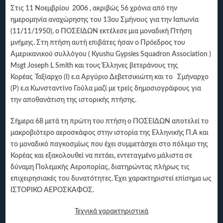
Στις 11 Νοεμβρίου 2006 , ακριβώς 56 χρόνια από την
ημερομηνία αναχώρησης του 13ου Σμήνους για την Ιαπωνία
(11/11/1950), ο ΠΟΣΕΙΔΩΝ εκτέλεσε μια μοναδική Πτήση
μνήμης. Στη πτήση αυτή επιβάτες ήσαν ο Πρόεδρος του
Αμερικανικού συλλόγου (
Kyushu
Gypsies
Squadron
Association
)
Msgt
Joseph
L
Smith
και τους Έλληνες βετεράνους της
Κορέας
Ταξίαρχο (Ι) ε.α Αργύριο Δεβετσικιώτη και το Σμήναρχο
(Ρ) ε.α Κωνσταντίνο Γούλα μαζί με τρείς δημοσιογράφους για
την αποθανάτιση της ιστορικής πτήσης.
Σήμερα 68 μετά τη πρώτη του πτήση ο ΠΟΣΕΙΔΩΝ αποτελεί το
μακροβιότερο αεροσκάφος στην ιστορία της Ελληνικής Π.Α και
το μοναδικό παγκοσμίως που έχει συμμετάσχει στο πόλεμο της
Κορέας και εξακολουθεί να πετάει, εντεταγμένο μάλιστα σε
δύναμη Πολεμικής Αεροπορίας, διατηρώντας πλήρως τις
επιχειρησιακές του δυνατότητες
. Έχει χαρακτηριστεί επίσημα ως
ΙΣΤΟΡΙΚΟ ΑΕΡΟΣΚΑΦΟΣ.
Τεχνικά χαρακτηριστικά