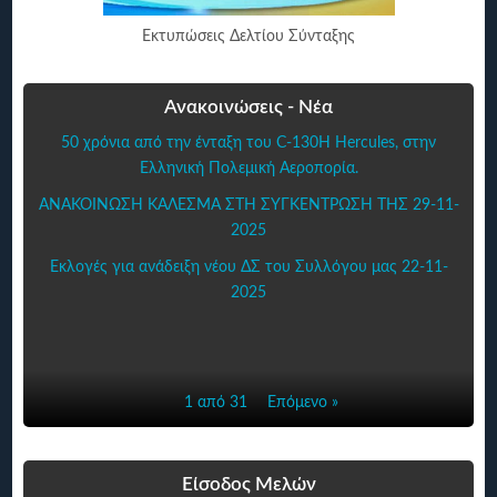
Εκτυπώσεις Δελτίου Σύνταξης
Ανακοινώσεις - Νέα
50 χρόνια από την ένταξη του C-130H Hercules, στην
Ελληνική Πολεμική Αεροπορία.
ΑΝΑΚΟΙΝΩΣΗ ΚΑΛΕΣΜΑ ΣΤΗ ΣΥΓΚΕΝΤΡΩΣΗ ΤΗΣ 29-11-
2025
Εκλογές για ανάδειξη νέου ΔΣ του Συλλόγου μας 22-11-
2025
1 από 31
Επόμενο »
Είσοδος Μελών