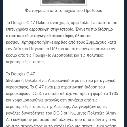
Φωτογραφία από το αρχείο του Προέδρου
Το Douglas C-47 Dakota είναι χωρίς αμφιβολία ένα από τα πιο
επιτυχημένα αεροσκάφη στην ιστορία.
Έγινε το πιο διάσημο
στρατιωτικό μεταγωγικό αεροσκάφος όλου του
κόσμου.
Χρησιμοποιήθηκε ευρέως από τους Συμμάχους κατά
τον Δεύτερο Παγκόσμιο Πόλεμο και στη συνέχεια σε όλο τον
κόσμο από τις Πολεμικές Αεροπορίες και τις πολιτικές
αεροπορικές εταιρείες.
Το Douglas C-47
Skytrain ή Dakota είναι Αμερικανικό στρατιωτικό μεταγωγικό
αεροσκάφος. Το C-47 είναι μια στρατιωτική έκδοση του
αεροσκάφους DC-3, το οποίο πέταξε για πρώτη φορά το 1935
και χρησιμοποιήθηκε εκτενώς στη συνέχεια από τις
αεροπορικές εταιρείες της Αμερικής. Αναγνωρίζοντας τις
μεγάλες δυνατότητες του DC-3 οι Ηνωμένες Πολιτείες (Army
Air) καθόρισαν μια σειρά από αλλαγές που απαιτούντο για να
γίνει το αεροσκάφος αυτό κατάλληλο για στρατιωτική χρήση.