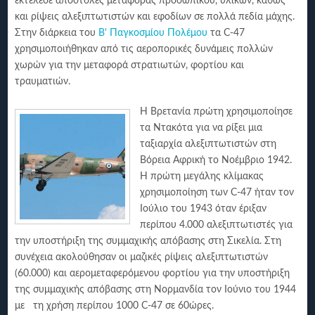
εκτέλεσε αποστολές μεταφοράς προσωπικού, υλικών, καθώς
και ρίψεις αλεξιπτωτιστών και εφοδίων σε πολλά πεδία μάχης.
Στην διάρκεια του
Β' Παγκοσμίου Πολέμου
τα C-47
χρησιμοποιήθηκαν από τις αεροπορικές δυνάμεις πολλών
χωρών για την μεταφορά στρατιωτών, φορτίου και
τραυματιών.
Η Βρετανία πρώτη χρησιμοποίησε
τα Ντακότα για να ρίξει μια
ταξιαρχία αλεξιπτωτιστών στη
Βόρεια Αφρική το Νοέμβριο 1942.
Η πρώτη μεγάλης κλίμακας
χρησιμοποίηση των C-47 ήταν τον
Ιούλιο του 1943 όταν έριξαν
περίπου 4.000 αλεξιπτωτιστές για
την υποστήριξη της συμμαχικής απόβασης στη Σικελία. Στη
συνέχεια ακολούθησαν οι μαζικές ρίψεις αλεξιπτωτιστών
(60.000) και αερομεταφερόμενου φορτίου για την υποστήριξη
της συμμαχικής απόβασης στη Νορμανδία τον Ιούνιο του 1944
με τη χρήση περίπου 1000 C-47 σε 60ώρες.