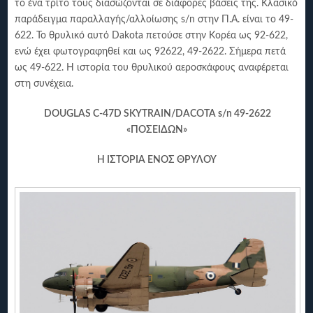
το ένα τρίτο τους διασώζονται σε διάφορες βάσεις της. Kλασικό
παράδειγμα παραλλαγής/αλλοίωσης s/n στην Π.A. είναι το 49-
622. Το θρυλικό αυτό Dakota πετούσε στην Kορέα ως 92-622,
ενώ έχει φωτογραφηθεί και ως 92622, 49-2622. Σήμερα πετά
ως 49-622. Η ιστορία του θρυλικού αεροσκάφους αναφέρεται
στη συνέχεια.
DOUGLAS
C
-47
D
SKYTRAIN
/
DACOTA
s
/
n
49-2622
«
ΠΟΣΕΙΔΩΝ
»
Η ΙΣΤΟΡΙΑ ΕΝΟΣ ΘΡΥΛΟΥ