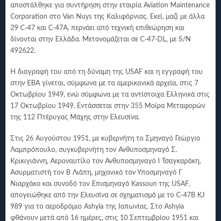
αποστάλθηκε για συντήρηση στην εταιρία Aviation Maintenance
Corporation στο Van Nuys της Καλιφόρνιας. Εκεί, μαζί με άλλα
29 C-47 και C-47Α, περνάει από τεχνική επιθεώρηση και
δίνονται στην Ελλάδα. Μετονομάζεται σε C-47-DL, με S/N
492622.
Η διαγραφή του από τη δύναμη της USAF και η εγγραφή του
στην ΕΒΑ γίνεται, σύμφωνα με τα αμερικανικά αρχεία, στις 7
Οκτωβρίου 1949, ενώ σύμφωνα με τα αντίστοιχα Ελληνικά στις
17 Οκτωβρίου 1949. Εντάσσεται στην 355 Μοίρα Μεταφορών
της 112 Πτέρυγας Μάχης στην Ελευσίνα.
Στις 26 Αυγούστου 1951, με κυβερνήτη το Σμηναγό Γεώργιο
Λαμπρόπουλο, συγκυβερνήτη τον Ανθυποσμηναγό Σ.
Κρικιγιάννη, Αεροναυτίλο τον Ανθυποσμηναγό Ι Τσαγκαράκη,
Ασυρματιστή τον Β Λιάπη, μηχανικό τον Υποσμηναγό Γ
Νιαρχάκο και συνοδό τον Επισμηναγό Kassoun της USAF,
απογειώθηκε από την Ελευσίνα σε σχηματισμό με το C-47B KJ
989 για το αεροδρόμιο Ashyia της Ιαπωνίας. Στο Ashyia
φθάνουν μετά από 16 ημέρες, στις 10 Σεπτεμβρίου 1951 και