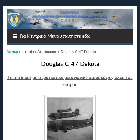
Για Κεντρικό Μενού πατήστε εδώ
Είστε εδώ
Αρχική
»
Ιστορία
»
Αεροσκάφη
» Douglas C-47 Dakota
Douglas C-47 Dakota
Tο πιο διάσημο στρατιωτικό μεταγωγικό αεροσκάφος όλου του
κόσμου