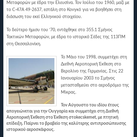
Μεταφορών με έδρα την Ελευσίνα. Τον Ιούλιο του 1960, μαζί με
το C-47Α 49-2637, εστάλη στο Κονγκό για να βοηθήσει στη
διάσωση του εκεί Ελληνικού στοιχείου.
Το δεύτερο ήμισυ του ’70, εντάχθηκε στο 355.1 Σμήνος
Τακτικών Μεταφορών, με έδρα το ιστορικό Σέδες της 113ΠΜ
στη Θεσσαλονίκη.
Το Μάιο του 1998, συμμετέχει στη
Διεθνή Αεροπορική Έκθεση στο
Βερολίνο της Γερμανίας. Στις 22
Ιανουαρίου 2003 το Σμήνος
μετασταθμεύει στο αεροδρόμιο της
Μίκρας.
Τον Αύγουστο του ιδίου έτους
απογειώνεται για την Ουγγαρία και συμμετέχει στη Διεθνή
Αεροπορική Έκθεση στο Έκθεση στο
kecskemet
, με πτητική
επίδειξη. Παίρνει το βραβείο της καλύτερης αντιπροσώπευσης
ιστορικού αεροσκάφους.