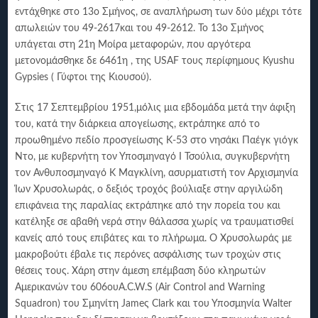
εντάχθηκε στο 13ο Σμήνος, σε αναπλήρωση των δύο μέχρι τότε
απωλειών του 49-2617και του 49-2612. Το 13ο Σμήνος
υπάγεται στη 21η Μοίρα μεταφορών, που αργότερα
μετονομάσθηκε δε 6461η , της USAF τους περίφημους Kyushu
Gypsies ( Γύφτοι της Κιουσού).
Στις 17 Σεπτεμβρίου 1951,μόλις μια εβδομάδα μετά την άφιξη
του, κατά την διάρκεια απογείωσης, εκτράπηκε από το
προωθημένο πεδίο προσγείωσης Κ-53 στο νησάκι Παέγκ γιόγκ
Ντο, με κυβερνήτη τον Υποσμηναγό Ι Τσούλια, συγκυβερνήτη
τον Ανθυποσμηναγό Κ Μαγκλίνη, ασυρματιστή τον Αρχισμηνία
Ίων Χρυσολωράς, ο δεξιός τροχός βούλιαξε στην αργιλώδη
επιφάνεια της παραλίας εκτράπηκε από την πορεία του και
κατέληξε σε αβαθή νερά στην θάλασσα χωρίς να τραυματισθεί
κανείς από τους επιβάτες και το πλήρωμα. Ο Χρυσολωράς με
μακροβούτι έβαλε τις περόνες ασφάλισης των τροχών στις
θέσεις τους. Χάρη στην άμεση επέμβαση δύο κληρωτών
Αμερικανών του 606ουA.C.W.S (Air Control and Warning
Squadron) του Σμηνίτη Jameς Clark και του Υποσμηνία Walter