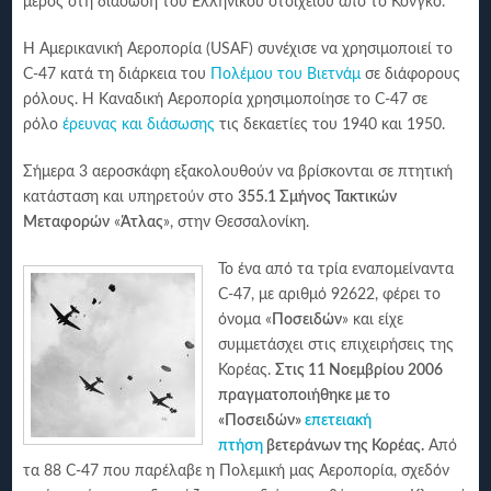
μέρος στη διάσωση του Ελληνικού στοιχείου από το Κονγκό.
Η Αμερικανική Αεροπορία (USAF) συνέχισε να χρησιμοποιεί το
C-47 κατά τη διάρκεια του
Πολέμου του Βιετνάμ
σε διάφορους
ρόλους. Η Καναδική Αεροπορία χρησιμοποίησε το C-47 σε
ρόλο
έρευνας και διάσωσης
τις δεκαετίες του 1940 και 1950.
Σήμερα 3 αεροσκάφη εξακολουθούν να βρίσκονται σε πτητική
κατάσταση και υπηρετούν στο
355.1 Σμήνος Τακτικών
Μεταφορών
«
Άτλας
», στην Θεσσαλονίκη.
Το ένα από τα τρία εναπομείναντα
C-47, με αριθμό 92622, φέρει το
όνομα «
Ποσειδών
» και είχε
συμμετάσχει στις επιχειρήσεις της
Κορέας.
Στις 11 Νοεμβρίου 2006
πραγματοποιήθηκε με το
«Ποσειδών»
επετειακή
πτήση
βετεράνων της Κορέας.
Από
τα 88 C-47 που παρέλαβε η Πολεμική μας Αεροπορία, σχεδόν