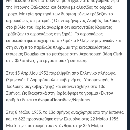
Henncks,που δεν δίστασαν να βουτήξουν στα παγωμένα νερά
της Κίτρινης Θάλασσας και δέσανε με αλυσίδες το ουραίο
τροχό. Με τρία φορτηγά των δυόμιση τόνων τράβηξαν το
αεροσκάφος στη στεριά. ( Ο αντισμήναρχος Ακριβός Τσολάκης
στο βιβλίο του Κορέα αναφέρει ότι εκατοντάδες Κορεάτες
τράβηξαν το αεροσκάφος στη ξηρά.) Το αεροσκάφος
επισκευάστηκε πρόχειρα από κλιμάκιο Ελλήνων μηχανικών και
στη συνέχει το παρέλαβε πλήρωμα της κατασκευάστριας
εταιρείας Douglas και το μετέφερε στην Αεροπορική Βάση Clark
στις Φιλιππίνες για εργοστασιακή επισκευή.
Στις 15 Απριλίου 1952 παρελήφθη από Ελληνικό πλήρωμα
(Σμηναγός Γ Λαμπρόπουλος κυβερνήτης , Υποσμηναγός Α
Τσολάκης συγκυβερνήτης) και επανεντάχθηκε στο 13ο
Σμήνος.
Ως διακριτικά στη Κορέα έφερε το γράμμα «Ε», τον
αριθμό «9» και το όνομα «Ποσειδών /
Neptune».
Στις 8 Μαΐου 1955, το 13ο σμήνος αναχώρησε από την Ιαπωνία
και το 622 προσγειώθηκε στην Ελευσίνα στις 22 Μαΐου 1955.
Μετά την επιστροφή του εντάχθηκε στην 355 Μοίρα