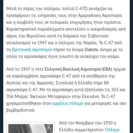
Μετά το πέρας του πολέμου, πολλά C-47D συνέχιζαν να
προσφέρουν τις υπηρεσίες τους στην Αμερικάνικη Αεροπορία
και η συμβολή τους σε πολεμικές επιχειρήσεις ήταν τεράστια.
Χαρακτηριστικά παραδείγματα αποτελούν ο ανεφοδιασμός από
αέρος του Βερολίνου κατά τη διάρκεια του Σοβιετικού
αποκλεισμού το 1947 και ο πόλεμος της Κορέας. Τα C-47 από
τη
Βρετανική αεροπορία
πήραν το όνομα
Dakota
, όνομα με το
οποίο το αεροσκάφος έγινε γνωστό σε ολόκληρο τον κόσμο.
Από το 1947 η τότε
Ελληνική Βασιλική Αεροπορία (EBA)
άρχισε
να παραλαμβάνει αεροσκάφη C-47 από τα αποθέματα της
Αγγλίας και της Αμερικής. Συνολικά ή Ελλάδα πήρε 88
αεροσκάφη C-47. Με τα αεροσκάφη αυτά εξόπλισαν τις 355 και
356 Μοίρες Τακτικών Μεταφορών στην Ελευσίνα. Τα C-47
χρησιμοποιήθηκαν στον
εμφύλιο πόλεμο
για μεταφορές και σαν
βομβαρδιστικά.
Από τον Νοέμβριο του 1950 η
Ελλάδα συμμετέχειστον
Πόλεμο