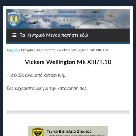
Για Κεντρικό Μενού πατήστε εδώ
Είστε εδώ
Αρχική
»
Ιστορία
»
Αεροσκάφη
» Vickers Wellington Mk XIIΙ/T.10
Vickers Wellington Mk XIIΙ/T.10
Η σελίδα είναι υπό κατασκευή.
Σας ευχαριστούμε για την κατανόησή σας.