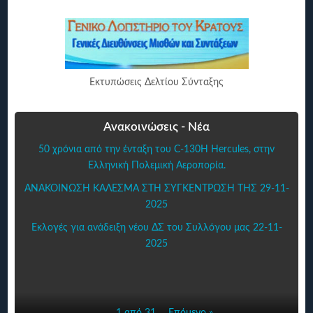
Εκτυπώσεις Δελτίου Σύνταξης
Ανακοινώσεις - Νέα
50 χρόνια από την ένταξη του C-130H Hercules, στην
Ελληνική Πολεμική Αεροπορία.
ΑΝΑΚΟΙΝΩΣΗ ΚΑΛΕΣΜΑ ΣΤΗ ΣΥΓΚΕΝΤΡΩΣΗ ΤΗΣ 29-11-
2025
Εκλογές για ανάδειξη νέου ΔΣ του Συλλόγου μας 22-11-
2025
1 από 31
Επόμενο »