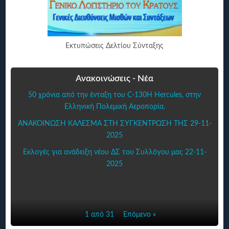
Εκτυπώσεις Δελτίου Σύνταξης
Ανακοινώσεις - Νέα
50 χρόνια από την ένταξη του C-130H Hercules, στην
Ελληνική Πολεμική Αεροπορία.
ΑΝΑΚΟΙΝΩΣΗ ΚΑΛΕΣΜΑ ΣΤΗ ΣΥΓΚΕΝΤΡΩΣΗ ΤΗΣ 29-11-
2025
Εκλογές για ανάδειξη νέου ΔΣ του Συλλόγου μας 22-11-
2025
1 από 31
Επόμενο »