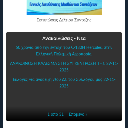
Εκτυπώσεις Δελτίου Σύνταξης
Ανακοινώσεις - Νέα
50 χρόνια από την ένταξη του C-130H Hercules, στην
Ελληνική Πολεμική Αεροπορία.
ΑΝΑΚΟΙΝΩΣΗ ΚΑΛΕΣΜΑ ΣΤΗ ΣΥΓΚΕΝΤΡΩΣΗ ΤΗΣ 29-11-
2025
Εκλογές για ανάδειξη νέου ΔΣ του Συλλόγου μας 22-11-
2025
1 από 31
Επόμενο »