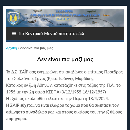
Για Κεντρικό Μενού πατήστε εδώ
Είστε εδώ
Αρχική
» Δεν είναι πια μαζί μας
Δεν είναι πια μαζί μας
Το Δ.Σ. ΣΑΪΡ σας ενημερώνει ότι απεβίωσε ο επίτιμος Πρόεδρος
του Συλλόγου,
Σμχος (Ρ) ε.α. Ιωάννης Μαρδίκης,
Κάτοικος εν ζωή Αθηνών, κατατάχθηκε στις τάξεις της Π.Α., το
1955 με την 2η σειρά ΚΕΕΠΑ (3/12/1955-16/12/1957)
Η εξόδιος ακολουθία τελέστηκε την Πέμπτη 18/4/2024.
Η ΣΑΙΡ εύχεται, να είναι ελαφρύ το χώμα που θα σκεπάσει τον
αείμνηστο συνάδελφό μας και στους οικείους του, την εξ ύψους
παρηγοριά.