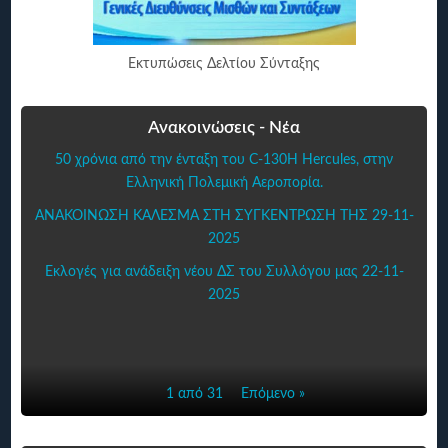
Εκτυπώσεις Δελτίου Σύνταξης
Ανακοινώσεις - Νέα
50 χρόνια από την ένταξη του C-130H Hercules, στην
Ελληνική Πολεμική Αεροπορία.
ΑΝΑΚΟΙΝΩΣΗ ΚΑΛΕΣΜΑ ΣΤΗ ΣΥΓΚΕΝΤΡΩΣΗ ΤΗΣ 29-11-
2025
Εκλογές για ανάδειξη νέου ΔΣ του Συλλόγου μας 22-11-
2025
1 από 31
Επόμενο »