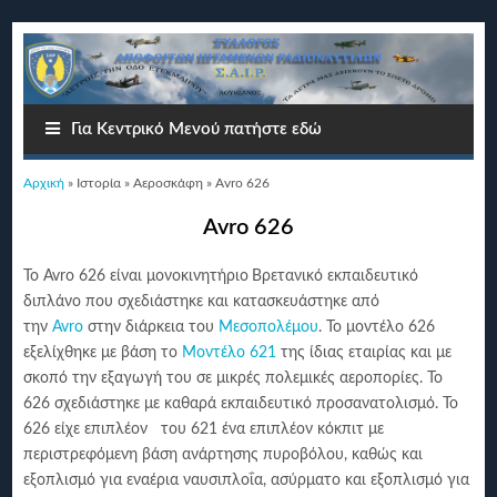
Για Κεντρικό Μενού πατήστε εδώ
Είστε εδώ
Αρχική
»
Ιστορία
»
Αεροσκάφη
» Avro 626
Avro 626
Το Avro 626 είναι μονοκινητήριο
Βρετανικό εκπαιδευτικό
διπλάνο που σχεδιάστηκε και κατασκευάστηκε από
την
Avro
στην διάρκεια του
Μεσοπολέμου
. Το μοντέλο 626
εξελίχθηκε με βάση το
Μοντέλο 621
της ίδιας εταιρίας και με
σκοπό την εξαγωγή του σε μικρές πολεμικές αεροπορίες. Το
626 σχεδιάστηκε με καθαρά εκπαιδευτικό προσανατολισμό. Το
626 είχε επιπλέον του 621 ένα επιπλέον κόκπιτ με
περιστρεφόμενη βάση ανάρτησης πυροβόλου, καθώς και
εξοπλισμό για εναέρια ναυσιπλοΐα, ασύρματο και εξοπλισμό για