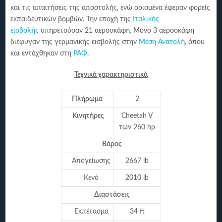
και τις απαιτήσεις της αποστολής, ενώ ορισμένα έφεραν φορείς
εκπαιδευτικών βομβών. Την εποχή της
Ιταλικής
εισβολής
υπηρετούσαν 21 αεροσκάφη. Μόνο 3 αεροσκάφη
διέφυγαν της γερμανικής εισβολής στην
Μέση Ανατολή
, όπου
και εντάχθηκαν στη
ΡΑΦ
.
Τεχνικά χαρακτηριστικά
Πλήρωμα
2
Κινητήρες
Cheetah V
των 260 hp
Βάρος
Απογείωσης
2667 lb
Κενό
2010 lb
Διαστάσεις
Εκπέτασμα
34 ft